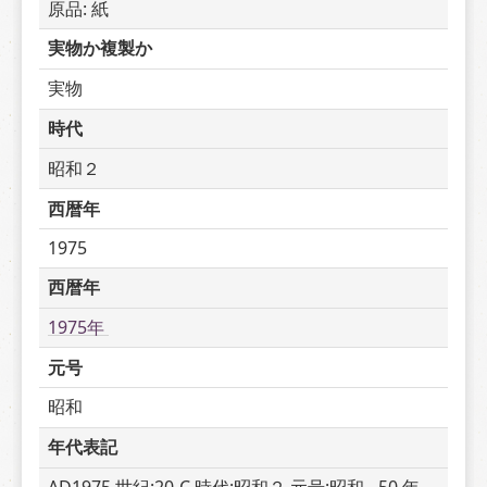
原品: 紙
実物か複製か
実物
時代
昭和２
西暦年
1975
西暦年
1975年 
元号
昭和
年代表記