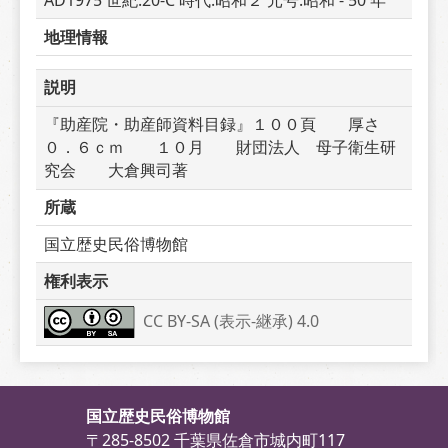
AD1975 世紀:20-C 時代:昭和２ 元号:昭和 - 50 年
地理情報
説明
『助産院・助産師資料目録』１００頁　　厚さ
０．６ｃｍ　　１０月　　財団法人　母子衛生研
究会　　大倉興司著
所蔵
国立歴史民俗博物館
権利表示
CC BY-SA (表示-継承) 4.0
国立歴史民俗博物館
〒285-8502 千葉県佐倉市城内町117