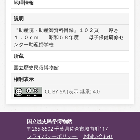
地理情報
説明
『助産院・助産師資料目録』１０２頁　　厚さ
１．０ｃｍ　　昭和５８年度　　母子保健研修セ
ンター助産婦学校
所蔵
国立歴史民俗博物館
権利表示
CC BY-SA (表示-継承) 4.0
国立歴史民俗博物館
〒285-8502 千葉県佐倉市城内町117
プライバシーポリシー
お問い合わせ