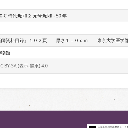
20-C 時代:昭和２ 元号:昭和 - 50 年
産師資料目録』１０２頁　　厚さ１．０ｃｍ　　東京大学医学
博物館
CC BY-SA (表示-継承) 4.0