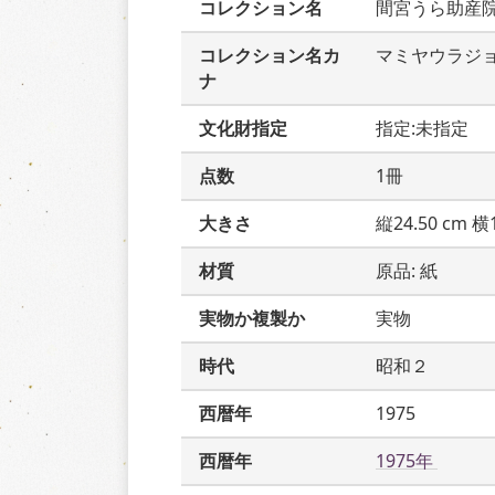
コレクション名
間宮うら助産
コレクション名カ
マミヤウラジ
ナ
文化財指定
指定:未指定
点数
1冊
大きさ
縦24.50 cm 横1
材質
原品: 紙
実物か複製か
実物
時代
昭和２
西暦年
1975
西暦年
1975年