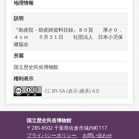
地理情報
説明
『助産院・助産師資料目録』８０頁　　厚さ０．
４ｃｍ　　５月３１日　　社団法人　日本小児保
健協会
所蔵
国立歴史民俗博物館
権利表示
CC BY-SA (表示-継承) 4.0
国立歴史民俗博物館
〒285-8502 千葉県佐倉市城内町117
プライバシーポリシー
お問い合わせ