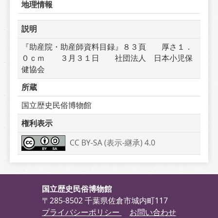
地理情報
説明
『助産院・助産師資料目録』８３頁　　厚さ１．
０ｃｍ　　３月３１日　　社団法人　日本小児保
健協会
所蔵
国立歴史民俗博物館
権利表示
CC BY-SA (表示-継承) 4.0
国立歴史民俗博物館
〒285-8502 千葉県佐倉市城内町117
プライバシーポリシー
お問い合わせ