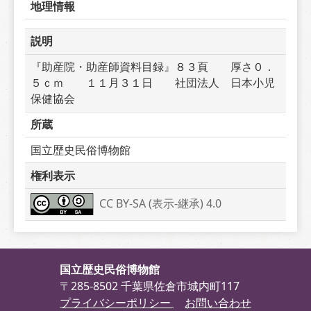
地理情報
説明
『助産院・助産師資料目録』８３頁　　厚さ０．
５ｃｍ　　１１月３１日　　社団法人　日本小児
保健協会
所蔵
国立歴史民俗博物館
権利表示
CC BY-SA (表示-継承) 4.0
国立歴史民俗博物館
〒285-8502 千葉県佐倉市城内町117
プライバシーポリシー
お問い合わせ