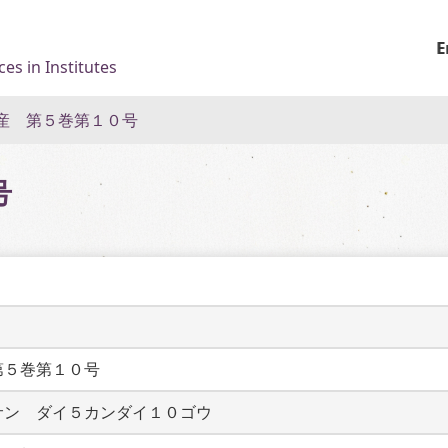
E
es in Institutes
産 第５巻第１０号
号
第５巻第１０号
サン　ダイ５カンダイ１０ゴウ