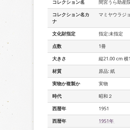
コレクション名
間宮うら助産
コレクション名カ
マミヤウラジ
ナ
文化財指定
指定:未指定
点数
1冊
大きさ
縦21.00 cm 横1
材質
原品: 紙
実物か複製か
実物
時代
昭和２
西暦年
1951
西暦年
1951年