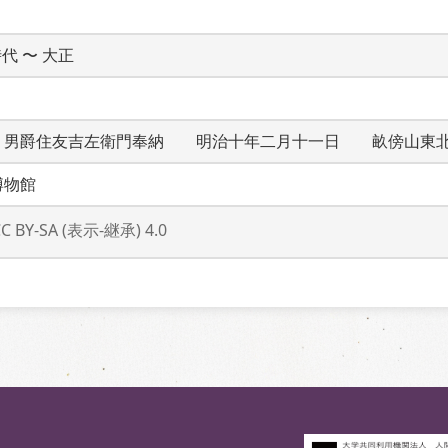
時代 〜 大正
　男爵住友吉左衛門奉納　　明治十年二月十一日　　畝傍山東
博物館
CC BY-SA (表示-継承) 4.0