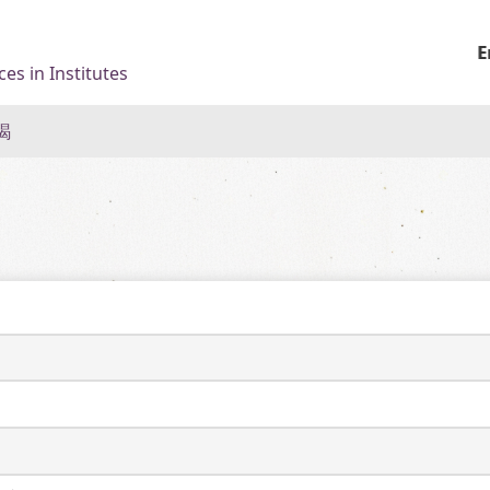
E
es in Institutes
謁