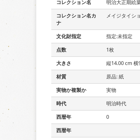
コレクション名
明治大正期絵
コレクション名カ
メイジタイシ
ナ
文化財指定
指定:未指定
点数
1枚
大きさ
縦14.00 cm 横9
材質
原品: 紙
実物か複製か
実物
時代
明治時代
西暦年
0
西暦年