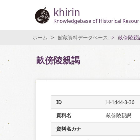
khirin
Knowledgebase of Historical Resourc
ホーム
館蔵資料データベース
畝傍陵親
畝傍陵親謁
ID
H-1444-3-36
資料名
畝傍陵親謁
資料名カナ