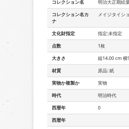
コレクション名
明治大正期絵
コレクション名カ
メイジタイシ
ナ
文化財指定
指定:未指定
点数
1枚
大きさ
縦14.00 cm 横9
材質
原品: 紙
実物か複製か
実物
時代
明治時代
西暦年
0
西暦年