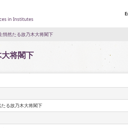
E
es in Institutes
上悄然たる故乃木大将閣下
木大将閣下
然たる故乃木大将閣下