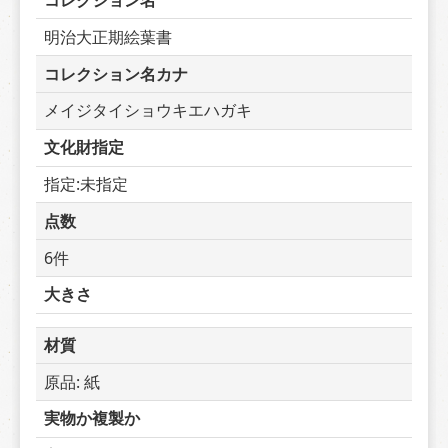
コレクション名
明治大正期絵葉書
コレクション名カナ
メイジタイショウキエハガキ
文化財指定
指定:未指定
点数
6件
大きさ
材質
原品: 紙
実物か複製か