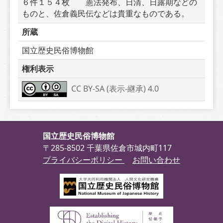
６件１５４枚　　憲法発布、日清、日露期などの
ものと、佐倉義民伝などは貴重なものである。
所蔵
国立歴史民俗博物館
権利表示
CC BY-SA (表示-継承) 4.0
国立歴史民俗博物館
〒285-8502 千葉県佐倉市城内町117
プライバシーポリシー
お問い合わせ