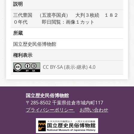
説明
三代豊国　（五渡亭国貞）　大判３枚続　１８２
０年代　　　即日閲覧：画像１カット
所蔵
国立歴史民俗博物館
権利表示
CC BY-SA (表示-継承) 4.0
国立歴史民俗博物館
〒285-8502 千葉県佐倉市城内町117
プライバシーポリシー
お問い合わせ