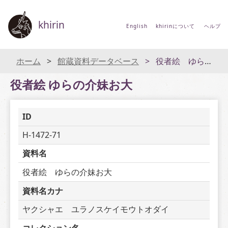
khirin
English
khirinについて
ヘルプ
ホーム
館蔵資料データベース
役者絵 ゆらの介妹お大
役者絵 ゆらの介妹お大
ID
H-1472-71
資料名
役者絵　ゆらの介妹お大
資料名カナ
ヤクシャエ　ユラノスケイモウトオダイ