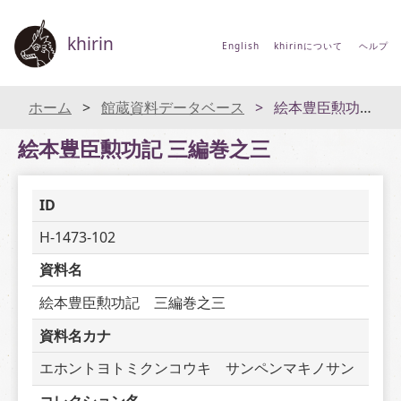
khirin
English
khirinについて
ヘルプ
ホーム
館蔵資料データベース
絵本豊臣勲功記 三編巻之三
絵本豊臣勲功記 三編巻之三
ID
H-1473-102
資料名
絵本豊臣勲功記　三編巻之三
資料名カナ
エホントヨトミクンコウキ　サンペンマキノサン