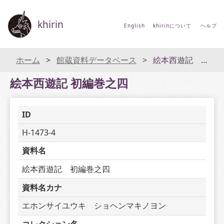
khirin
English
khirinについて
ヘルプ
ホーム
館蔵資料データベース
絵本西遊記 初編巻之四
絵本西遊記 初編巻之四
ID
H-1473-4
資料名
絵本西遊記　初編巻之四
資料名カナ
エホンサイユウキ　ショヘンマキノヨン