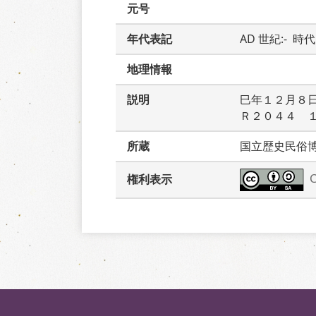
元号
年代表記
AD 世紀:-  時
地理情報
説明
巳年１２月８
Ｒ２０４４　
所蔵
国立歴史民俗
権利表示