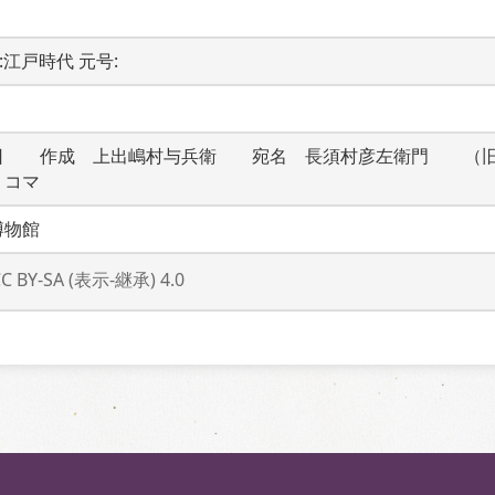
代:江戸時代 元号: 
日　　作成　上出嶋村与兵衛　　宛名　長須村彦左衛門　　（
１コマ
博物館
CC BY-SA (表示-継承) 4.0