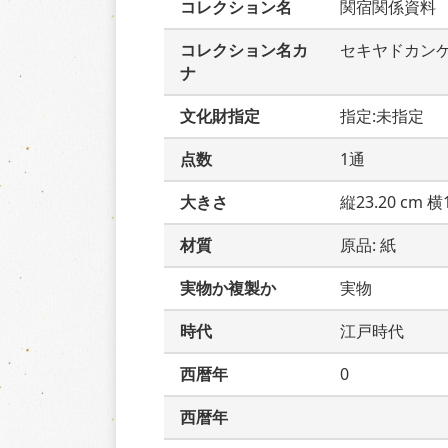
コレクション名
関宿関係資料
コレクション名カ
セキヤドカン
ナ
文化財指定
指定:未指定
点数
1通
大きさ
縦23.20 cm 横1
材質
原品: 紙
実物か複製か
実物
時代
江戸時代
西暦年
0
西暦年