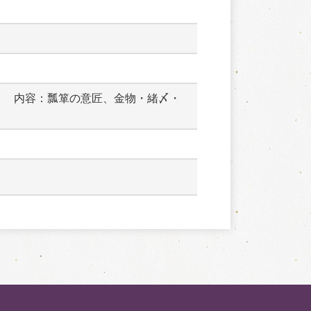
　　内容：瓢箪の意匠、金物・緒〆・