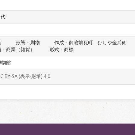
時代
裏　　　形態：刷物　　　作成：御蔵前瓦町　ひしや金兵衛　
類：商業（雑貨）　　　形式：商標
博物館
CC BY-SA (表示-継承) 4.0