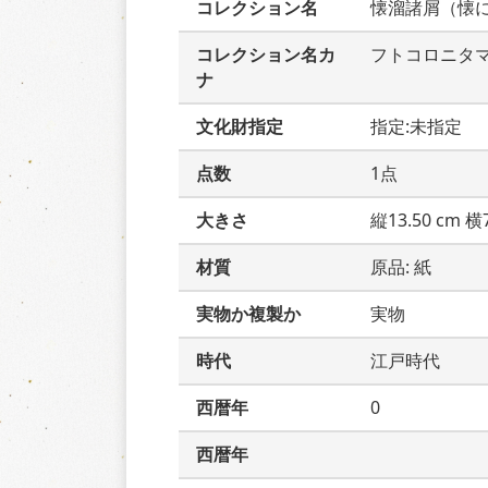
コレクション名
懐溜諸屑（懐
コレクション名カ
フトコロニタ
ナ
文化財指定
指定:未指定
点数
1点
大きさ
縦13.50 cm 横7
材質
原品: 紙
実物か複製か
実物
時代
江戸時代
西暦年
0
西暦年