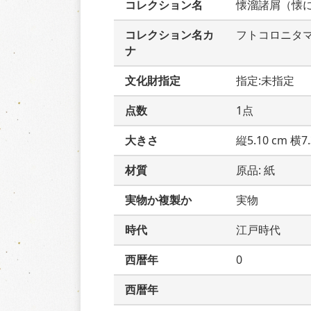
コレクション名
懐溜諸屑（懐
コレクション名カ
フトコロニタ
ナ
文化財指定
指定:未指定
点数
1点
大きさ
縦5.10 cm 横7.
材質
原品: 紙
実物か複製か
実物
時代
江戸時代
西暦年
0
西暦年