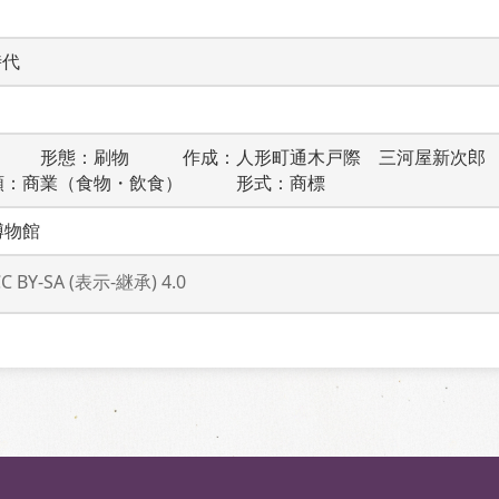
時代
　　　形態：刷物　　　作成：人形町通木戸際　三河屋新次郎
類：商業（食物・飲食）　　　形式：商標
博物館
CC BY-SA (表示-継承) 4.0