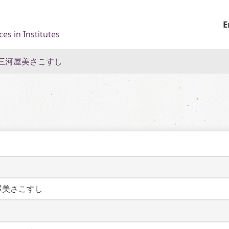
E
es in Institutes
三河屋美さこすし
屋美さこすし