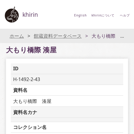
khirin
English
khirinについて
ヘルプ
ホーム
館蔵資料データベース
大もり橋際 湊屋
大もり橋際 湊屋
ID
H-1492-2-43
資料名
大もり橋際　湊屋
資料名カナ
コレクション名