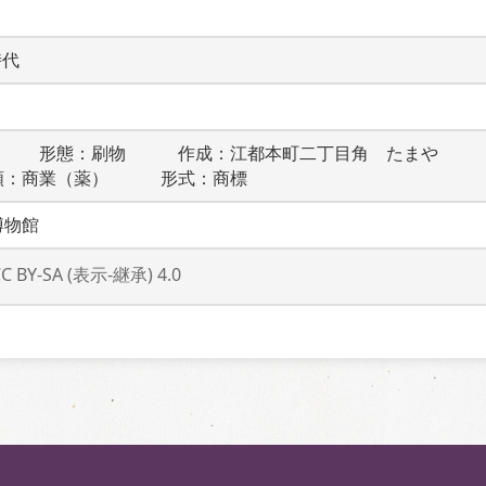
時代
　　　形態：刷物　　　作成：江都本町二丁目角　たまや　　
類：商業（薬）　　　形式：商標
博物館
CC BY-SA (表示-継承) 4.0