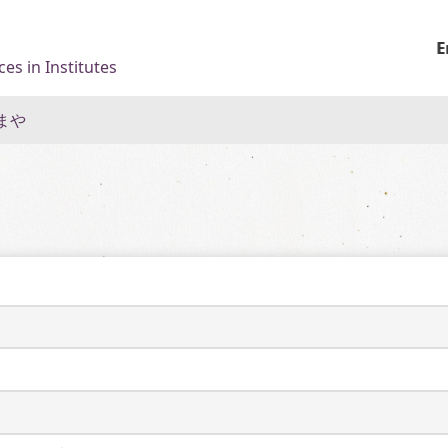
E
es in Institutes
まや