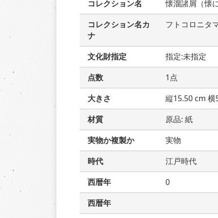
コレクション名
懐溜諸屑（懐
コレクション名カ
フトコロニタ
ナ
文化財指定
指定:未指定
点数
1点
大きさ
縦15.50 cm 横5
材質
原品: 紙
実物か複製か
実物
時代
江戸時代
西暦年
0
西暦年