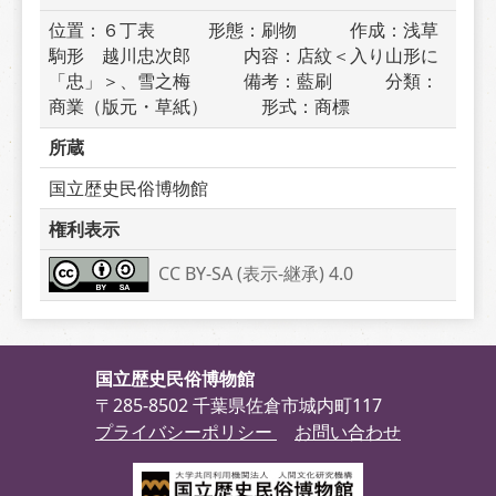
位置：６丁表　　　形態：刷物　　　作成：浅草
駒形　越川忠次郎　　　内容：店紋＜入り山形に
「忠」＞、雪之梅　　　備考：藍刷　　　分類：
商業（版元・草紙）　　　形式：商標
所蔵
国立歴史民俗博物館
権利表示
CC BY-SA (表示-継承) 4.0
国立歴史民俗博物館
〒285-8502 千葉県佐倉市城内町117
プライバシーポリシー
お問い合わせ