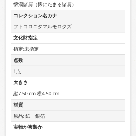
懐溜諸屑（懐にたまる諸屑）
コレクション名カナ
フトコロニタマルモロクズ
文化財指定
指定:未指定
点数
1点
大きさ
縦7.50 cm 横4.50 cm
材質
原品: 紙　銀箔
実物か複製か