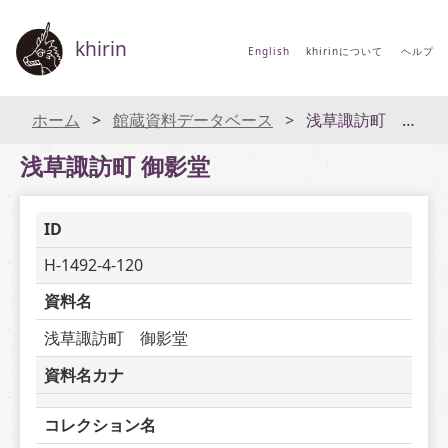
khirin
English
khirinについて
ヘルプ
ホーム
館蔵資料データベース
浅草諏訪町 御影堂
浅草諏訪町 御影堂
ID
H-1492-4-120
資料名
浅草諏訪町　御影堂
資料名カナ
コレクション名