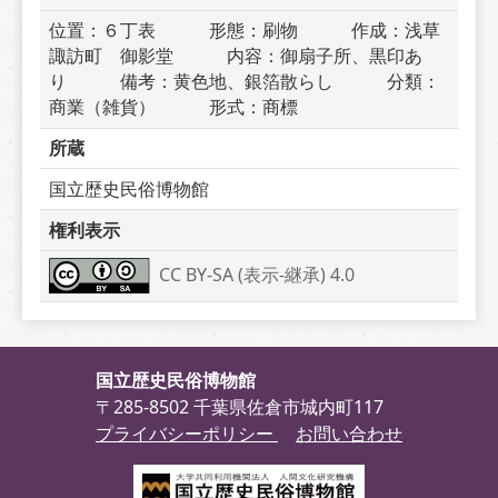
位置：６丁表　　　形態：刷物　　　作成：浅草
諏訪町　御影堂　　　内容：御扇子所、黒印あ
り　　　備考：黄色地、銀箔散らし　　　分類：
商業（雑貨）　　　形式：商標
所蔵
国立歴史民俗博物館
権利表示
CC BY-SA (表示-継承) 4.0
国立歴史民俗博物館
〒285-8502 千葉県佐倉市城内町117
プライバシーポリシー
お問い合わせ