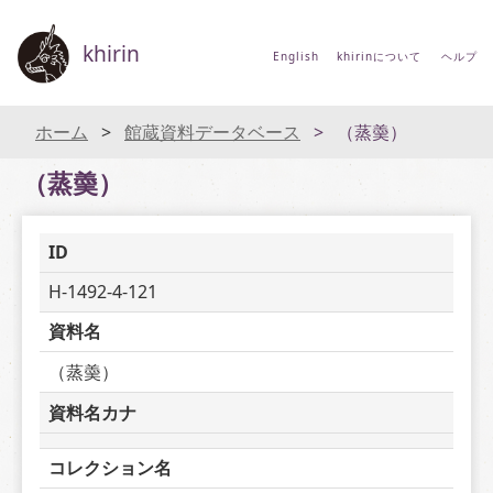
khirin
English
khirinについて
ヘルプ
ホーム
館蔵資料データベース
（蒸羮）
（蒸羮）
ID
H-1492-4-121
資料名
（蒸羮）
資料名カナ
コレクション名