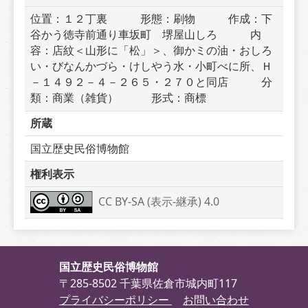
位置：１２丁裏　　　形態：刷物　　　作成：下
谷かう徳寺前通り車坂町　堺屋山しろ　　　内
容：店紋＜山形に「松」＞、御かミの油・おしろ
い・びなんかづら・けしやう水・小町べに所、Ｈ
－１４９２－４－２６５・２７０と同店　　　分
類：商業（雑貨）　　　形式：商標
所蔵
国立歴史民俗博物館
権利表示
CC BY-SA (表示-継承) 4.0
国立歴史民俗博物館
〒285-8502 千葉県佐倉市城内町117
プライバシーポリシー
お問い合わせ