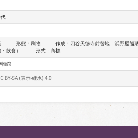
時代
裏　　　形態：刷物　　　作成：四谷天徳寺前替地　浜野屋熊
物・飲食）　　　形式：商標
博物館
CC BY-SA (表示-継承) 4.0