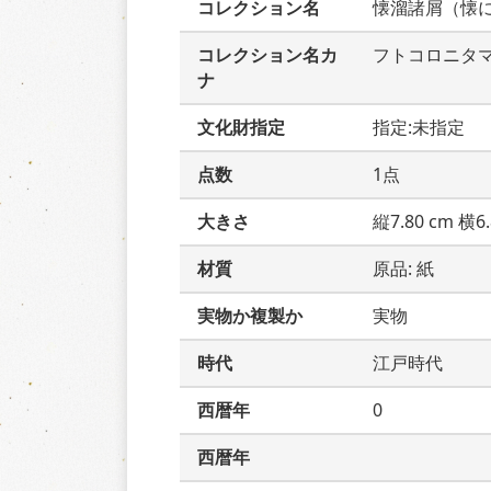
コレクション名
懐溜諸屑（懐
コレクション名カ
フトコロニタ
ナ
文化財指定
指定:未指定
点数
1点
大きさ
縦7.80 cm 横6.
材質
原品: 紙
実物か複製か
実物
時代
江戸時代
西暦年
0
西暦年