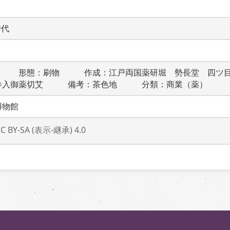
時代
　　　形態：刷物　　　作成：江戸両国薬研堀　勢長堂　四ツ
参入御薬切艾　　　備考：茶色地　　　分類：商業（薬）　　
博物館
CC BY-SA (表示-継承) 4.0