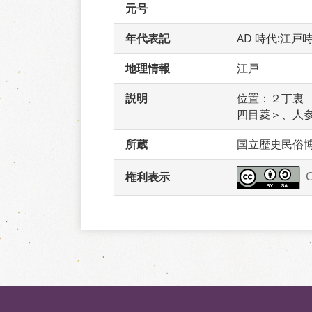
元号
年代表記
AD 時代:江戸
地理情報
江戸
説明
位置：２丁裏
四目菱＞、人
所蔵
国立歴史民俗
権利表示