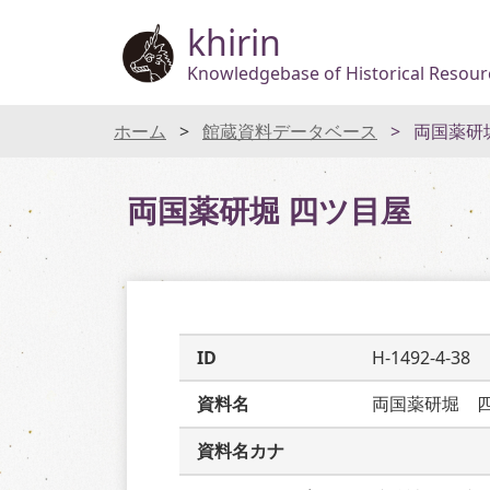
khirin
Knowledgebase of Historical Resourc
ホーム
館蔵資料データベース
両国薬研
両国薬研堀 四ツ目屋
ID
H-1492-4-38
資料名
両国薬研堀　
資料名カナ