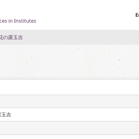
E
es in Institutes
花の露玉吉
露玉吉