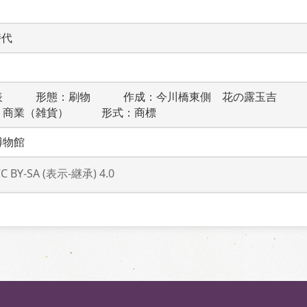
時代
表　　　形態：刷物　　　作成：今川橋東側　花の露玉吉　　
：商業（雑貨）　　　形式：商標
博物館
CC BY-SA (表示-継承) 4.0