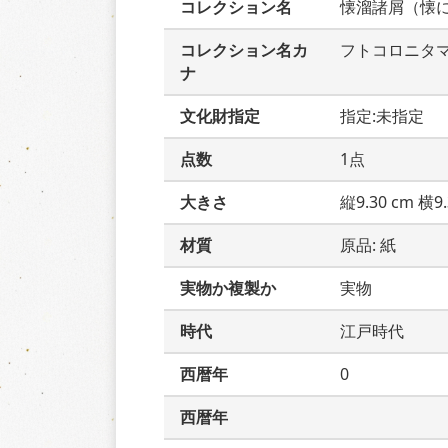
コレクション名
懐溜諸屑（懐
コレクション名カ
フトコロニタ
ナ
文化財指定
指定:未指定
点数
1点
大きさ
縦9.30 cm 横9.
材質
原品: 紙
実物か複製か
実物
時代
江戸時代
西暦年
0
西暦年