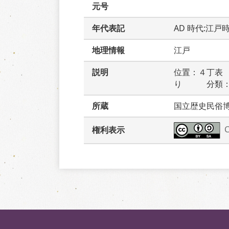
元号
年代表記
AD 時代:江戸
地理情報
江戸
説明
位置：４丁表
り　　　分類
所蔵
国立歴史民俗
権利表示