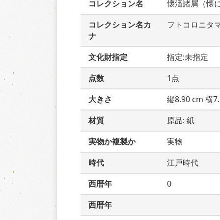
コレクション名
懐溜諸屑（懐
コレクション名カ
フトコロニタ
ナ
文化財指定
指定:未指定
点数
1点
大きさ
縦8.90 cm 横7.
材質
原品: 紙
実物か複製か
実物
時代
江戸時代
西暦年
0
西暦年