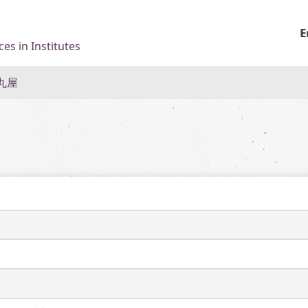
E
es in Institutes
丸屋