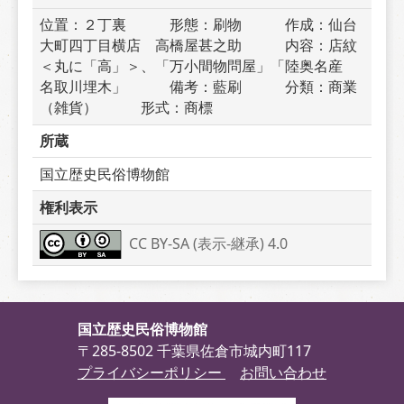
位置：２丁裏　　　形態：刷物　　　作成：仙台
大町四丁目横店　高橋屋甚之助　　　内容：店紋
＜丸に「高」＞、「万小間物問屋」「陸奥名産　
名取川埋木」　　　備考：藍刷　　　分類：商業
（雑貨）　　　形式：商標
所蔵
国立歴史民俗博物館
権利表示
CC BY-SA (表示-継承) 4.0
国立歴史民俗博物館
〒285-8502 千葉県佐倉市城内町117
プライバシーポリシー
お問い合わせ