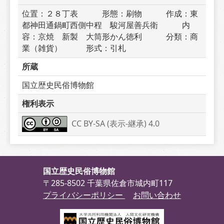
位置：２８丁表　　　形態：刷物　　　作成：東
都神田通鍋町西側中程　駿河屋善兵衛　　　内
容：京焼　新製　大筒形かん徳利　　　分類：商
業（雑貨）　　　形式：引札
所蔵
国立歴史民俗博物館
権利表示
CC BY-SA (表示-継承) 4.0
国立歴史民俗博物館
〒285-8502 千葉県佐倉市城内町117
プライバシーポリシー
お問い合わせ