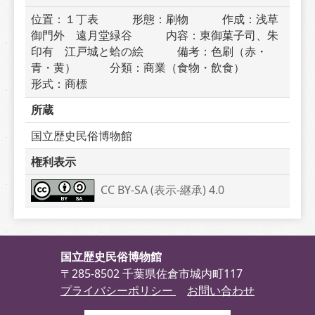
位置：１丁表　　　形態：刷物　　　作成：浅草
御門外　遠月堂緑谷　　　内容：東御菓子司、朱
印有　江戸城と蛤の絵　　　備考：色刷（赤・
青・黄）　　　分類：商業（食物・飲食）　　　
形式：商標
所蔵
国立歴史民俗博物館
権利表示
CC BY-SA (表示-継承) 4.0
国立歴史民俗博物館
〒285-8502 千葉県佐倉市城内町117
プライバシーポリシー
お問い合わせ