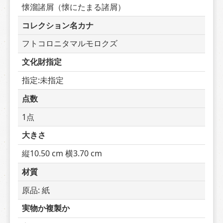
懐溜諸屑（懐にたまる諸屑）
コレクション名カナ
フトコロニタマルモロクズ
文化財指定
指定:未指定
点数
1点
大きさ
縦10.50 cm 横3.70 cm
材質
原品: 紙
実物か複製か