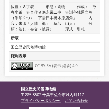
位置：８丁表　　　形態：刷物　　　作成：「故
春水弟　狂言作者為永栄二事　狂訓亭鈍通文魚
（朱印２つ）　下居日本橋木原店角」　　　内
容：朱印「人情　郎」「猿若　山人」　　　分
類：催し・会合（披露）　　　形式：引札
所蔵
国立歴史民俗博物館
権利表示
CC BY-SA (表示-継承) 4.0
国立歴史民俗博物館
〒285-8502 千葉県佐倉市城内町117
プライバシーポリシー
お問い合わせ