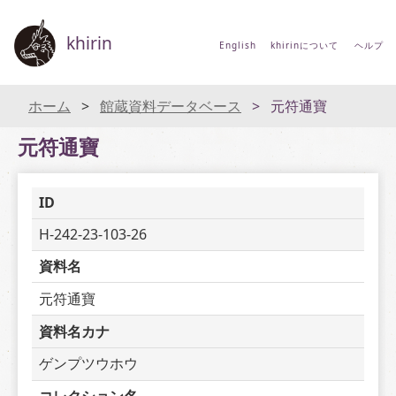
khirin
English
khirinについて
ヘルプ
ホーム
館蔵資料データベース
元符通寶
元符通寶
ID
H-242-23-103-26
資料名
元符通寶
資料名カナ
ゲンプツウホウ