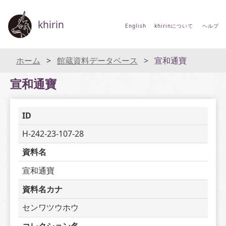
khirin
English
khirinについて
ヘルプ
ホーム
館蔵資料データベース
宣和通寶
宣和通寶
ID
H-242-23-107-28
資料名
宣和通寶
資料名カナ
センワツウホウ