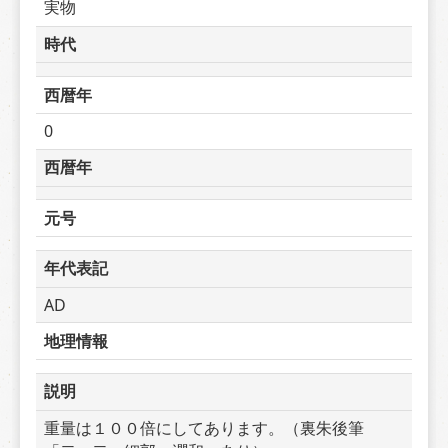
実物
時代
西暦年
0
西暦年
元号
年代表記
AD
地理情報
説明
重量は１００倍にしてあります。（裏朱後筆