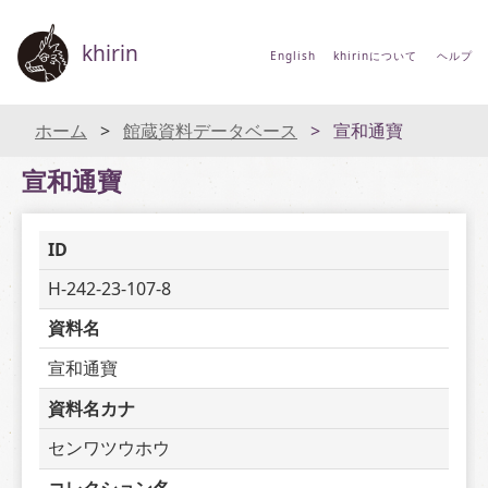
khirin
English
khirinについて
ヘルプ
ホーム
館蔵資料データベース
宣和通寶
宣和通寶
ID
H-242-23-107-8
資料名
宣和通寶
資料名カナ
センワツウホウ