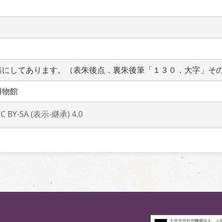
倍にしてあります。（表朱後点．裏朱後筆「１３０．大字」そ
博物館
CC BY-SA (表示-継承) 4.0