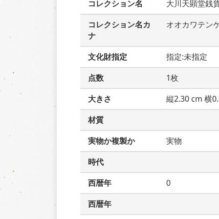
コレクション名
大川天顕堂銭
コレクション名カ
オオカワテン
ナ
文化財指定
指定:未指定
点数
1枚
大きさ
縦2.30 cm 横0.
材質
実物か複製か
実物
時代
西暦年
0
西暦年