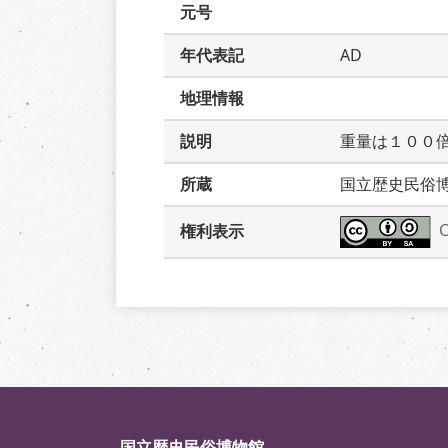
元号
年代表記
AD
地理情報
説明
重量は１００
所蔵
国立歴史民俗
権利表示
国立歴史民俗博物館