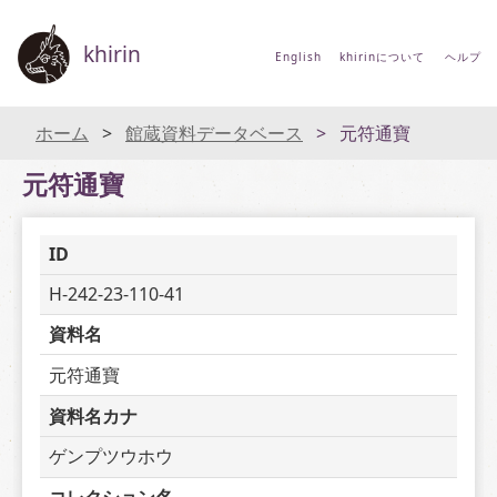
khirin
English
khirinについて
ヘルプ
ホーム
館蔵資料データベース
元符通寶
元符通寶
ID
H-242-23-110-41
資料名
元符通寶
資料名カナ
ゲンプツウホウ