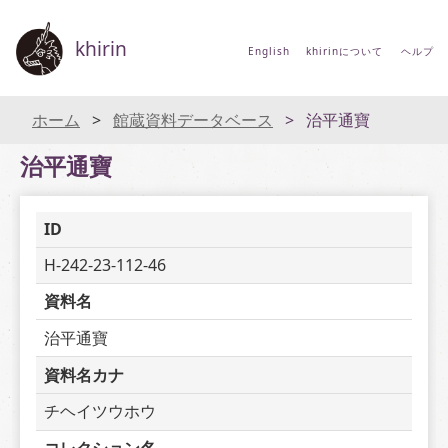
khirin
English
khirinについて
ヘルプ
ホーム
館蔵資料データベース
治平通寶
治平通寶
ID
H-242-23-112-46
資料名
治平通寶
資料名カナ
チヘイツウホウ