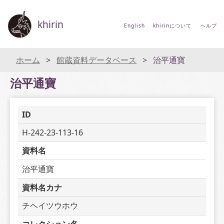
khirin
English
khirinについて
ヘルプ
ホーム
館蔵資料データベース
治平通寶
治平通寶
ID
H-242-23-113-16
資料名
治平通寶
資料名カナ
チヘイツウホウ