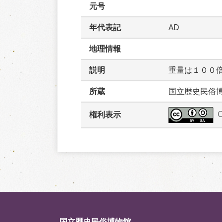
元号
年代表記
AD
地理情報
説明
重量は１００
所蔵
国立歴史民俗
権利表示
国立歴史民俗博物館