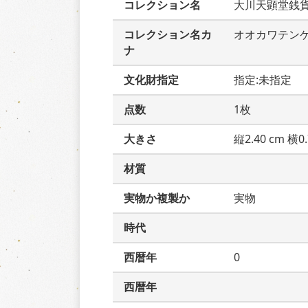
コレクション名
大川天顕堂銭
コレクション名カ
オオカワテン
ナ
文化財指定
指定:未指定
点数
1枚
大きさ
縦2.40 cm 横0.
材質
実物か複製か
実物
時代
西暦年
0
西暦年