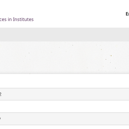
E
es in Institutes
2
ウ