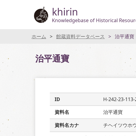
khirin
Knowledgebase of Historical Resourc
ホーム
館蔵資料データベース
治平通寶
治平通寶
ID
H-242-23-113-
資料名
治平通寶
資料名カナ
チヘイツウホ