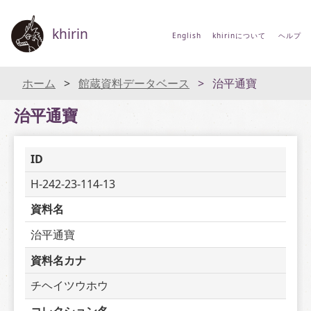
khirin
English
khirinについて
ヘルプ
ホーム
館蔵資料データベース
治平通寶
治平通寶
ID
H-242-23-114-13
資料名
治平通寶
資料名カナ
チヘイツウホウ