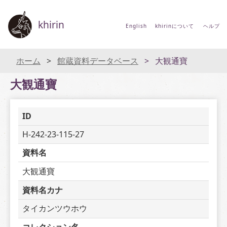
khirin
English
khirinについて
ヘルプ
ホーム
館蔵資料データベース
大観通寶
大観通寶
ID
H-242-23-115-27
資料名
大観通寶
資料名カナ
タイカンツウホウ