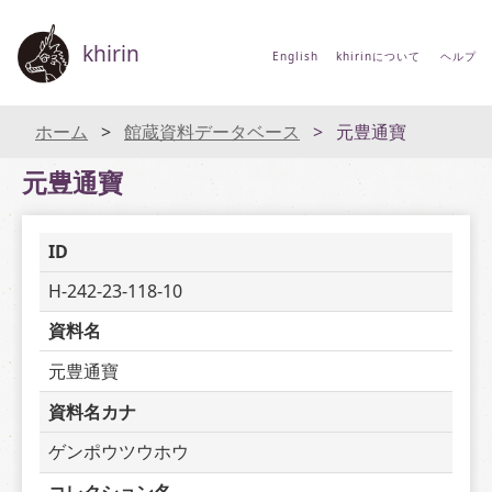
khirin
English
khirinについて
ヘルプ
ホーム
館蔵資料データベース
元豊通寶
元豊通寶
ID
H-242-23-118-10
資料名
元豊通寶
資料名カナ
ゲンポウツウホウ