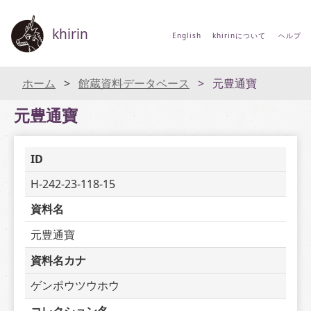
khirin
English
khirinについて
ヘルプ
ホーム
館蔵資料データベース
元豊通寶
元豊通寶
ID
H-242-23-118-15
資料名
元豊通寶
資料名カナ
ゲンポウツウホウ