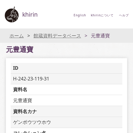
khirin
English
khirinについて
ヘルプ
ホーム
館蔵資料データベース
元豊通寶
元豊通寶
ID
H-242-23-119-31
資料名
元豊通寶
資料名カナ
ゲンポウツウホウ