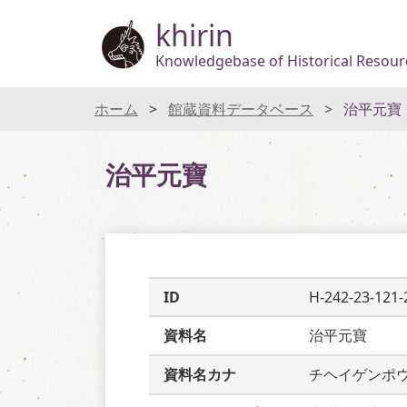
khirin
Knowledgebase of Historical Resourc
ホーム
館蔵資料データベース
治平元寶
治平元寶
ID
H-242-23-121-
資料名
治平元寶
資料名カナ
チヘイゲンポ