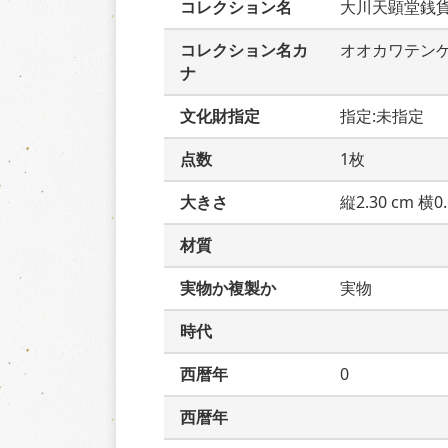
コレクション名
大川天顕堂銭
コレクション名カ
オオカワテン
ナ
文化財指定
指定:未指定
点数
1枚
大きさ
縦2.30 cm 横0.
材質
実物か複製か
実物
時代
西暦年
0
西暦年