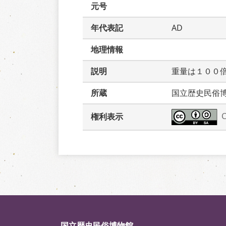
元号
年代表記
AD
地理情報
説明
重量は１００
所蔵
国立歴史民俗
権利表示
国立歴史民俗博物館