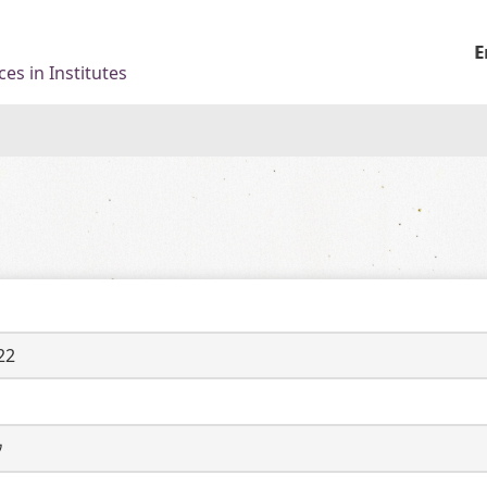
E
es in Institutes
22
ウ