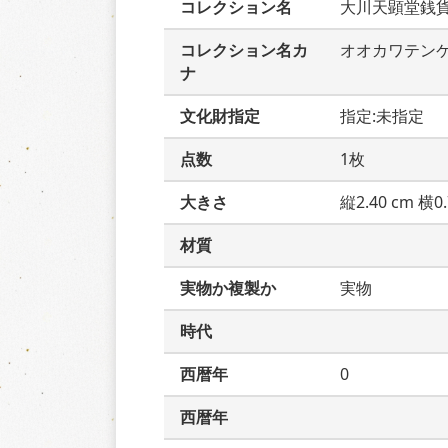
コレクション名
大川天顕堂銭
コレクション名カ
オオカワテン
ナ
文化財指定
指定:未指定
点数
1枚
大きさ
縦2.40 cm 横0.
材質
実物か複製か
実物
時代
西暦年
0
西暦年