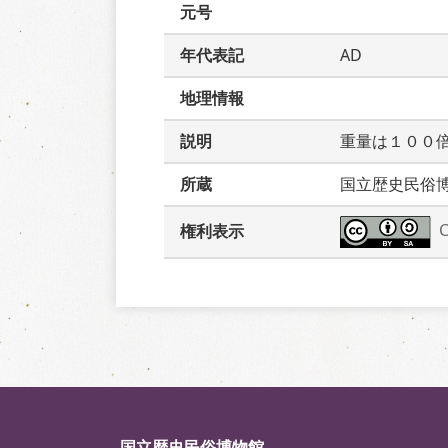
元号
年代表記
AD
地理情報
説明
重量は１００
所蔵
国立歴史民俗
権利表示
国立歴史民俗博物館