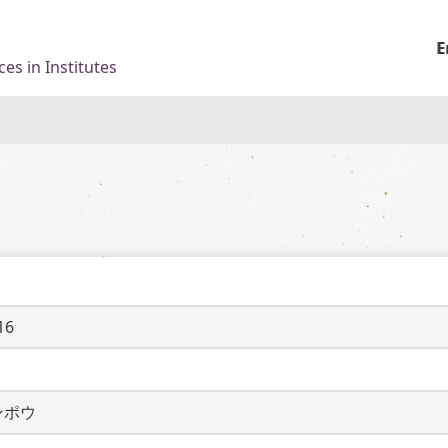
E
es in Institutes
16
ンポウ