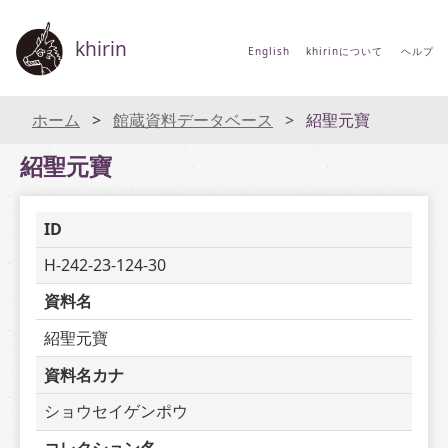
khirin
English
khirinについて
ヘルプ
ホーム
館蔵資料データベース
紹聖元寶
紹聖元寶
ID
H-242-23-124-30
資料名
紹聖元寶
資料名カナ
ショウセイゲンポウ