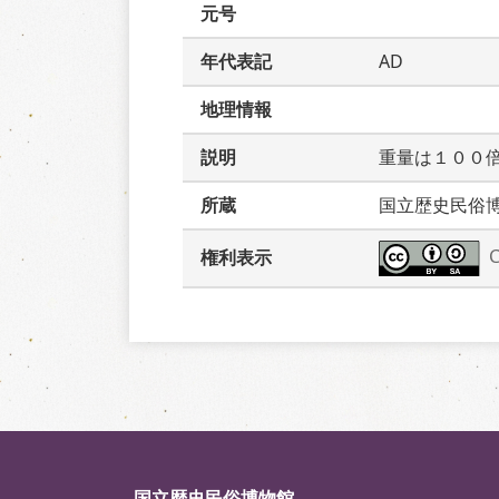
元号
年代表記
AD
地理情報
説明
重量は１００
所蔵
国立歴史民俗
権利表示
国立歴史民俗博物館