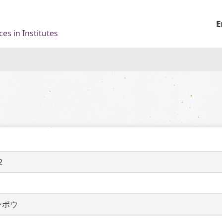
E
es in Institutes
2
ンポウ