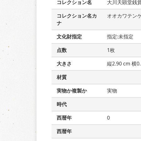
コレクション名
大川天顕堂銭
コレクション名カ
オオカワテン
ナ
文化財指定
指定:未指定
点数
1枚
大きさ
縦2.90 cm 横0.
材質
実物か複製か
実物
時代
西暦年
0
西暦年