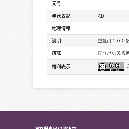
元号
年代表記
AD
地理情報
説明
重量は１００
所蔵
国立歴史民俗
権利表示
国立歴史民俗博物館