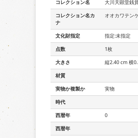
コレクション名
大川天顕堂銭
コレクション名カ
オオカワテン
ナ
文化財指定
指定:未指定
点数
1枚
大きさ
縦2.40 cm 横0.
材質
実物か複製か
実物
時代
西暦年
0
西暦年