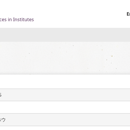
E
es in Institutes
5
ホウ