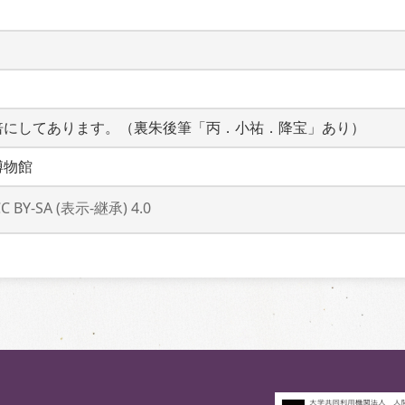
倍にしてあります。（裏朱後筆「丙．小祐．降宝」あり）
博物館
CC BY-SA (表示-継承) 4.0